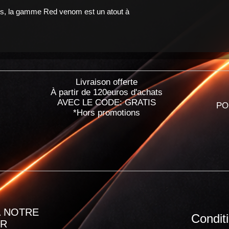
es, la gamme Red venom est un atout à
Livraison offerte
À partir de 120euros d'achats
AVEC LE CODE: GRATIS
PO
*Hors promotions
 NOTRE
Condit
ER