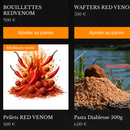
BOUILLETTES
WAFTERS RED VEN
REDVENOM
Prix
7,00 €
Prix
9,00 €
Ajouter au panier
Ajouter au panier
Meilleure vente
Pellets RED VENOM
Pasta Diablesse 500g
Prix
Prix
5,00 €
6,00 €