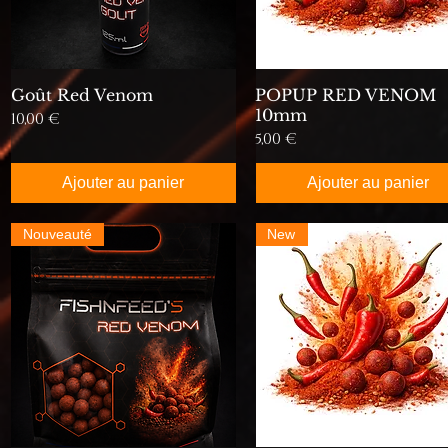
Goût Red Venom
POPUP RED VENOM
10mm
Prix
10,00 €
Prix
5,00 €
Ajouter au panier
Ajouter au panier
Nouveauté
New