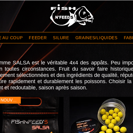
E AU COUP
FEEDER
SILURE
GRAINES/LIQUIDES
FAB
 gamme SALSA est le véritable 4x4 des appâts. Peu imp
n toutes circonstances. Fruit du savoir faire historiq
ment sélectionnées et des ingrédients de qualité, réputé
tire rapidement et durablement les poissons. Choisir la
nt et redoutable, saison après saison.
NOUVEAU!!