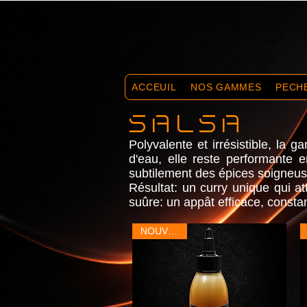
ACCEUIL
NOS GAMMES
PECH
SALSA
Polyvalente et irrésistible, la
d'eau, elle reste performante e
subtilement des épices soigneuse
Résultat: un curry unique qui at
suûre: un appât efficace, consta
NOUVEAU!!