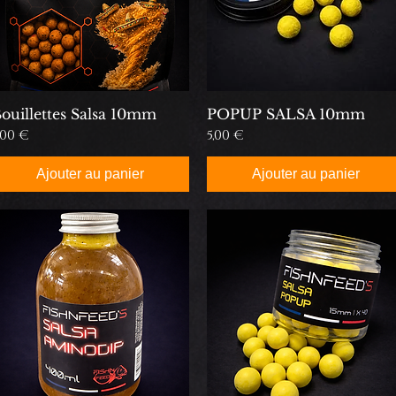
ouillettes Salsa 10mm
POPUP SALSA 10mm
rix
Prix
,00 €
5,00 €
Ajouter au panier
Ajouter au panier