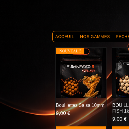
ACCEUIL
NOS GAMMES
PECH
NOUVEAU!!
Bouillettes Salsa 10mm
BOUIL
FISH 1
Prix
9,00 €
Prix
9,00 €