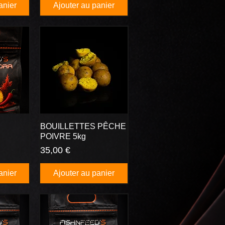
anier
Ajouter au panier
BOUILLETTES PÊCHE
POIVRE 5kg
Prix
35,00 €
anier
Ajouter au panier