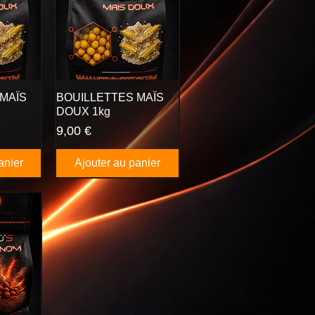
MAÏS
BOUILLETTES MAÏS
DOUX 1kg
Prix
9,00 €
anier
Ajouter au panier