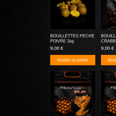
BOUILLETTES PECHE
BOUIL
POIVRE 1kg
CRABB
Prix
Prix
9,00 €
9,00 €
Ajouter au panier
Ajou