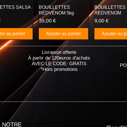
LETTES SALSA
BOUILLETTES
BOUILLETTES
REDVENOM 5kg
REDVENOM
Prix
Prix
€
35,00 €
9,00 €
ter au panier
Ajouter au panier
Ajouter au p
Livraison offerte
À partir de 120euros d'achats
AVEC LE CODE: GRATIS
PO
*Hors promotions
 NOTRE