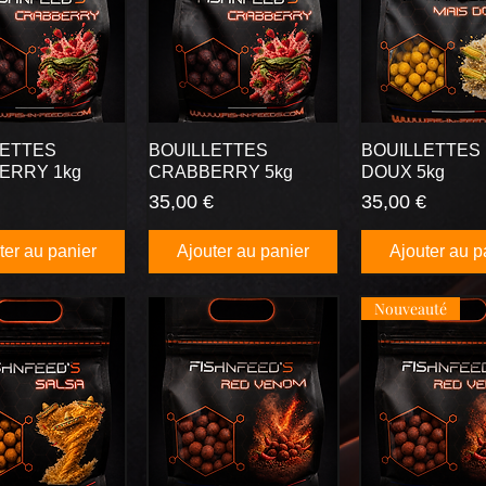
LETTES
BOUILLETTES
BOUILLETTES 
ERRY 1kg
CRABBERRY 5kg
DOUX 5kg
Prix
Prix
35,00 €
35,00 €
ter au panier
Ajouter au panier
Ajouter au p
Nouveauté