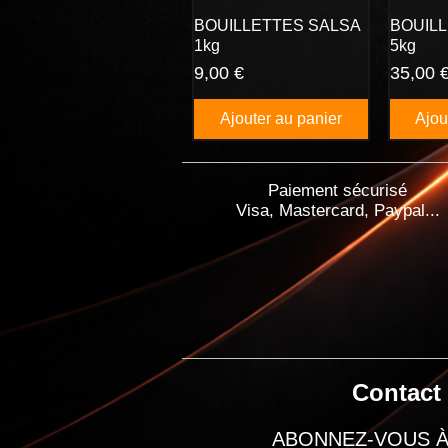
BOUILLETTES SALSA
BOUIL
1kg
5kg
Prix
Prix
9,00 €
35,00 
Ajouter au panier
Ajou
Paiement sécurisé
Visa, Mastercard, Paypal...
Contact
ABONNEZ-VOUS À