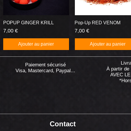
POPUP GINGER KRILL
Aperçu rapide
Pop-Up RED VENOM
Aperçu rapide
Prix
Prix
7,00 €
7,00 €
Ajouter au panier
Ajouter au panier
Livr
Paiement sécurisé
À partir de
Visa, Mastercard, Paypal...
AVEC LE
*Hor
Contact