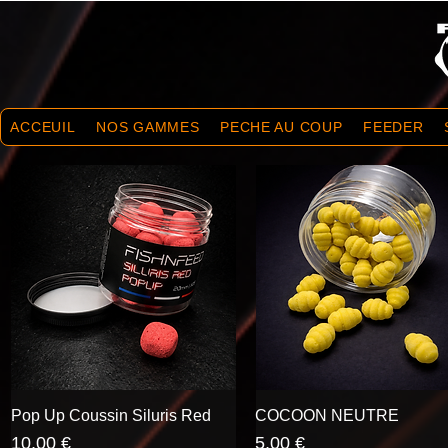
ACCEUIL
NOS GAMMES
PECHE AU COUP
FEEDER
Pop Up Coussin Siluris Red
Aperçu rapide
COCOON NEUTRE
Aperçu rapide
Prix
Prix
10,00 €
5,00 €