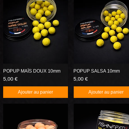
POPUP MAÏS DOUX 10mm
Aperçu rapide
POPUP SALSA 10mm
Aperçu rapide
Prix
Prix
5,00 €
5,00 €
Ajouter au panier
Ajouter au panier