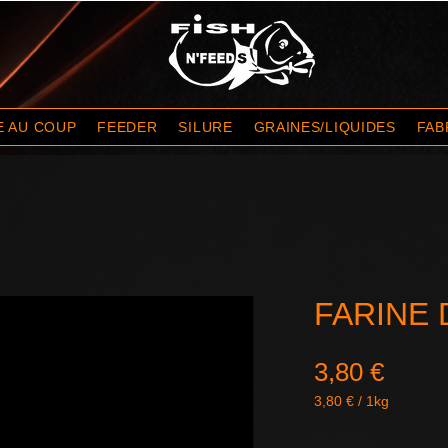
E AU COUP
FEEDER
SILURE
GRAINES/LIQUIDES
FAB
FARINE 
Prix
3,80 €
3,80 €
/
1kg
3,80 €
pour
Quantité
*