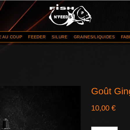
E AU COUP
FEEDER
SILURE
GRAINES/LIQUIDES
FAB
Goût Ging
Prix
10,00 €
Quantité
*