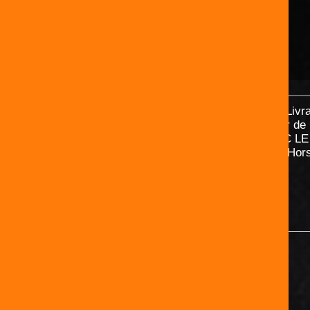
Livr
Paiement sécurisé
À partir de
Visa, Mastercard, Paypal...
AVEC LE
*Hor
Contact
ABONNEZ-VOUS À NOTRE
NEWSLETTER